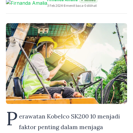
Firnanda Amalia
✓ Verified
3 Feb 2024
·
8 menit baca
·
0 dilihat
P
erawatan Kobelco SK200 10 menjadi
faktor penting dalam menjaga