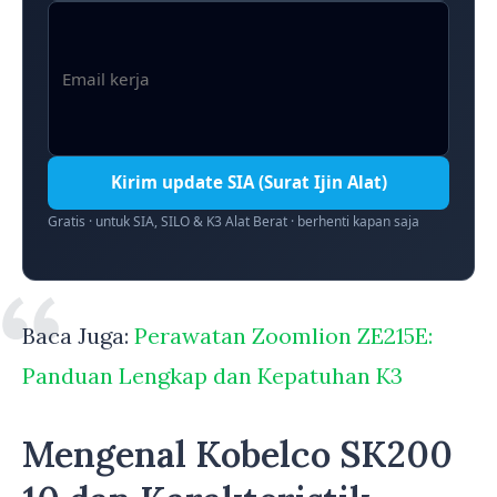
Kirim update SIA (Surat Ijin Alat)
Gratis · untuk SIA, SILO & K3 Alat Berat · berhenti kapan saja
Baca Juga:
Perawatan Zoomlion ZE215E:
Panduan Lengkap dan Kepatuhan K3
Mengenal Kobelco SK200