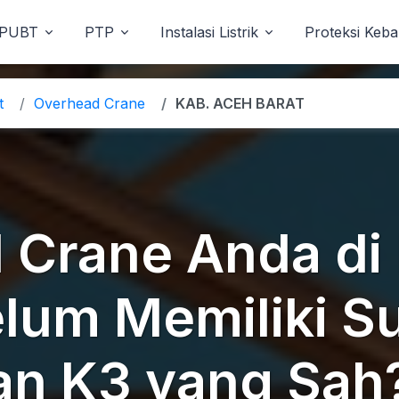
PUBT
PTP
Instalasi Listrik
Proteksi Keb
t
Overhead Crane
KAB. ACEH BARAT
 Crane Anda di
lum Memiliki Su
an K3 yang Sah