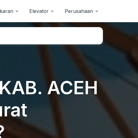
akaran
Elevator
Perusahaan
 KAB. ACEH
rat
?