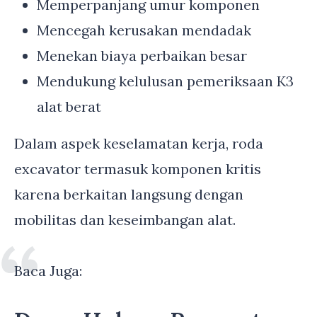
Memperpanjang umur komponen
Mencegah kerusakan mendadak
Menekan biaya perbaikan besar
Mendukung kelulusan pemeriksaan K3
alat berat
Dalam aspek keselamatan kerja, roda
excavator termasuk komponen kritis
karena berkaitan langsung dengan
mobilitas dan keseimbangan alat.
Baca Juga: