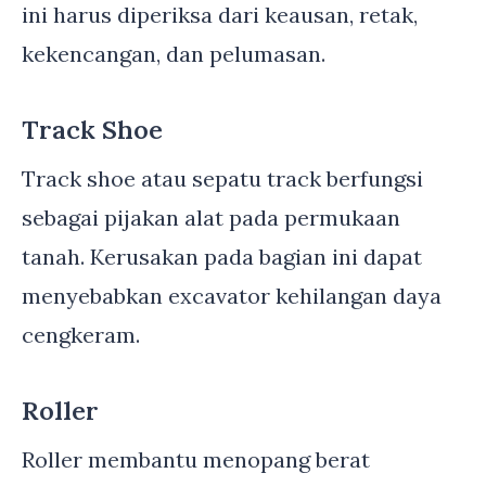
ini harus diperiksa dari keausan, retak,
kekencangan, dan pelumasan.
Track Shoe
Track shoe atau sepatu track berfungsi
sebagai pijakan alat pada permukaan
tanah. Kerusakan pada bagian ini dapat
menyebabkan excavator kehilangan daya
cengkeram.
Roller
Roller membantu menopang berat