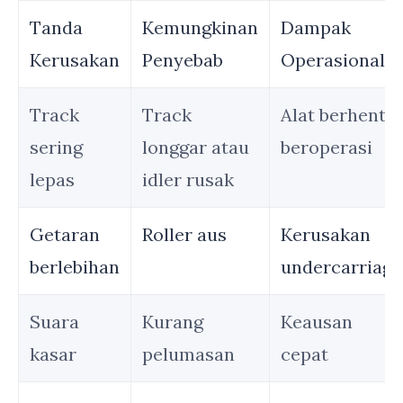
Tanda
Kemungkinan
Dampak
Kerusakan
Penyebab
Operasional
Track
Track
Alat berhenti
sering
longgar atau
beroperasi
lepas
idler rusak
Getaran
Roller aus
Kerusakan
berlebihan
undercarriage
Suara
Kurang
Keausan
kasar
pelumasan
cepat