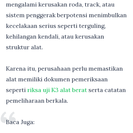
mengalami kerusakan roda, track, atau
sistem penggerak berpotensi menimbulkan
kecelakaan serius seperti terguling,
kehilangan kendali, atau kerusakan
struktur alat.
Karena itu, perusahaan perlu memastikan
alat memiliki dokumen pemeriksaan
seperti
riksa uji K3 alat berat
serta catatan
pemeliharaan berkala.
Baca Juga: