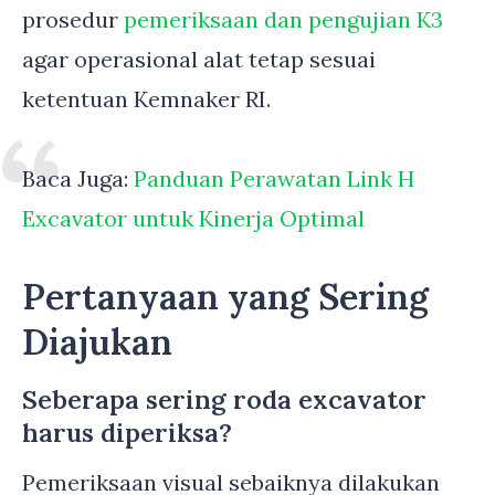
prosedur
pemeriksaan dan pengujian K3
agar operasional alat tetap sesuai
ketentuan Kemnaker RI.
Baca Juga:
Panduan Perawatan Link H
Excavator untuk Kinerja Optimal
Pertanyaan yang Sering
Diajukan
Seberapa sering roda excavator
harus diperiksa?
Pemeriksaan visual sebaiknya dilakukan