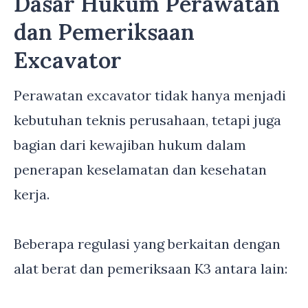
Dasar Hukum Perawatan
dan Pemeriksaan
Excavator
Perawatan excavator tidak hanya menjadi
kebutuhan teknis perusahaan, tetapi juga
bagian dari kewajiban hukum dalam
penerapan keselamatan dan kesehatan
kerja.
Beberapa regulasi yang berkaitan dengan
alat berat dan pemeriksaan K3 antara lain: