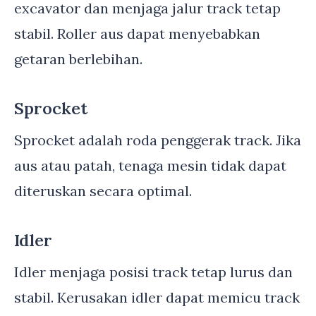
excavator dan menjaga jalur track tetap
stabil. Roller aus dapat menyebabkan
getaran berlebihan.
Sprocket
Sprocket adalah roda penggerak track. Jika
aus atau patah, tenaga mesin tidak dapat
diteruskan secara optimal.
Idler
Idler menjaga posisi track tetap lurus dan
stabil. Kerusakan idler dapat memicu track