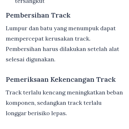
tersangkut
Pembersihan Track
Lumpur dan batu yang menumpuk dapat
mempercepat kerusakan track.
Pembersihan harus dilakukan setelah alat
selesai digunakan.
Pemeriksaan Kekencangan Track
Track terlalu kencang meningkatkan beban
komponen, sedangkan track terlalu
longgar berisiko lepas.