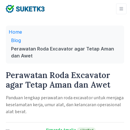
Home
Blog
Perawatan Roda Excavator agar Tetap Aman
dan Awet
Perawatan Roda Excavator
agar Tetap Aman dan Awet
Panduan lengkap perawatan roda excavator untuk menjaga
keselamatan kerja, umur alat, dan kelancaran operasional
alat berat.