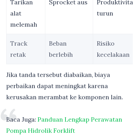
Tarikan
Sprocket aus
Produktivitas
alat
turun
melemah
Track
Beban
Risiko
retak
berlebih
kecelakaan
Jika tanda tersebut diabaikan, biaya
perbaikan dapat meningkat karena
kerusakan merambat ke komponen lain.
Baca Juga:
Panduan Lengkap Perawatan
Pompa Hidrolik Forklift