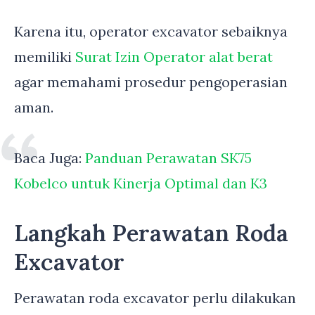
Karena itu, operator excavator sebaiknya
memiliki
Surat Izin Operator alat berat
agar memahami prosedur pengoperasian
aman.
Baca Juga:
Panduan Perawatan SK75
Kobelco untuk Kinerja Optimal dan K3
Langkah Perawatan Roda
Excavator
Perawatan roda excavator perlu dilakukan