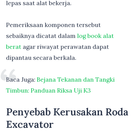
lepas saat alat bekerja.
Pemeriksaan komponen tersebut
sebaiknya dicatat dalam
log book alat
berat
agar riwayat perawatan dapat
dipantau secara berkala.
Baca Juga:
Bejana Tekanan dan Tangki
Timbun: Panduan Riksa Uji K3
Penyebab Kerusakan Roda
Excavator