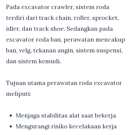
Pada excavator crawler, sistem roda
terdiri dari track chain, roller, sprocket,
idler, dan track shoe. Sedangkan pada
excavator roda ban, perawatan mencakup
ban, velg, tekanan angin, sistem suspensi,
dan sistem kemudi.
Tujuan utama perawatan roda excavator
meliputi:
Menjaga stabilitas alat saat bekerja
Mengurangi risiko kecelakaan kerja