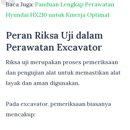
Baca Juga:
Panduan Lengkap Perawatan
Hyundai HX210 untuk Kinerja Optimal
Peran Riksa Uji dalam
Perawatan Excavator
Riksa uji merupakan proses pemeriksaan
dan pengujian alat untuk memastikan alat
layak dan aman digunakan.
Pada excavator, pemeriksaan biasanya
mencakup: