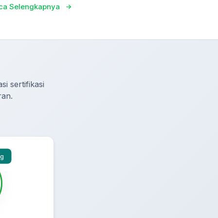
ca Selengkapnya
i sertifikasi
ran.
ng