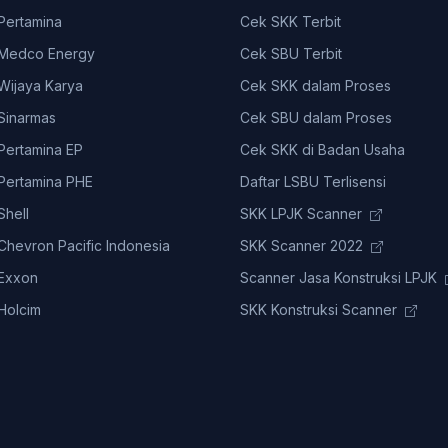
ertamina
Cek SKK Terbit
Medco Energy
Cek SBU Terbit
ijaya Karya
Cek SKK dalam Proses
Sinarmas
Cek SBU dalam Proses
ertamina EP
Cek SKK di Badan Usaha
ertamina PHE
Daftar LSBU Terlisensi
hell
SKK LPJK Scanner
hevron Pacific Indonesia
SKK Scanner 2022
Exxon
Scanner Jasa Konstruksi LPJK
Holcim
SKK Konstruksi Scanner