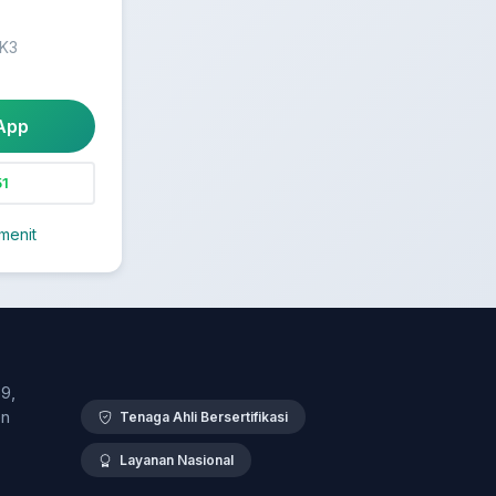
 K3
App
1
menit
9,
en
Tenaga Ahli Bersertifikasi
Layanan Nasional