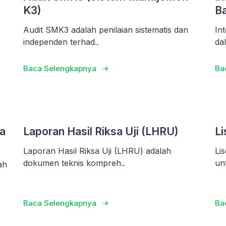
K3)
Ba
Audit SMK3 adalah penilaian sistematis dan
In
independen terhad..
da
Baca Selengkapnya
Ba
a
Laporan Hasil Riksa Uji (LHRU)
Li
Laporan Hasil Riksa Uji (LHRU) adalah
Li
dokumen teknis kompreh..
un
ah
Baca Selengkapnya
Ba