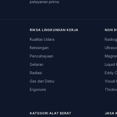
pelayanan prima.
RIKSA LINGKUNGAN KERJA
NON D
Kualitas Udara
Radiog
Kebisingan
Ultraso
Pencahayaan
Magnet
Getaran
Liquid 
Radiasi
Eddy C
Gas dan Debu
Visual 
Ergonomi
Thickn
KATEGORI ALAT BERAT
JASA 