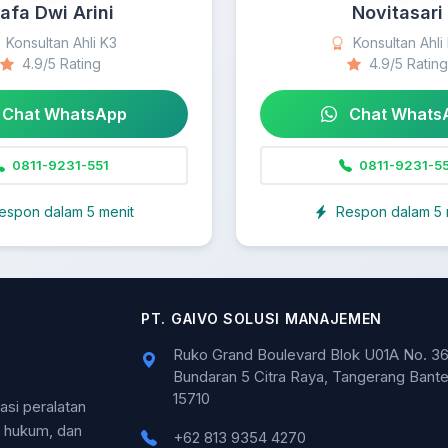
afa Dwi Arini
Novitasari
Konsultan Ahli K3
Konsultan Ahli
4.9/5 Rating
4.9/5 Rating
Chat WhatsApp
Chat Whats
0811-9231-551
0811-9231-55
espon dalam 5 menit
Respon dalam 5 
PT. GAIVO SOLUSI MANAJEMEN
Ruko Grand Boulevard Blok U01A No. 36
Bundaran 5 Citra Raya, Tangerang Bant
15710
kasi peralatan
n hukum, dan
+62 813 9354 4270