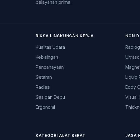
pelayanan prima.
RIKSA LINGKUNGAN KERJA
NON D
Kualitas Udara
Radiog
Kebisingan
Ultraso
Pencahayaan
Magnet
Getaran
Liquid 
Radiasi
Eddy C
Gas dan Debu
Visual 
Ergonomi
Thickn
KATEGORI ALAT BERAT
JASA 