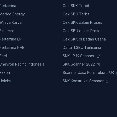
ertamina
Cek SKK Terbit
Medco Energy
Cek SBU Terbit
ijaya Karya
Cek SKK dalam Proses
Sinarmas
Cek SBU dalam Proses
ertamina EP
Cek SKK di Badan Usaha
ertamina PHE
Daftar LSBU Terlisensi
hell
SKK LPJK Scanner
hevron Pacific Indonesia
SKK Scanner 2022
Exxon
Scanner Jasa Konstruksi LPJK
Holcim
SKK Konstruksi Scanner