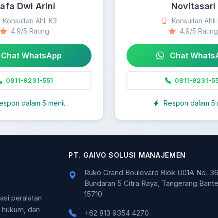
afa Dwi Arini
Novitasari
Konsultan Ahli K3
Konsultan Ahli
4.9/5 Rating
4.9/5 Rating
Chat WhatsApp
Chat Whats
0811-9231-551
0811-9231-55
espon dalam 5 menit
Respon dalam 5 
PT. GAIVO SOLUSI MANAJEMEN
Ruko Grand Boulevard Blok U01A No. 36
Bundaran 5 Citra Raya, Tangerang Bant
15710
kasi peralatan
n hukum, dan
+62 813 9354 4270