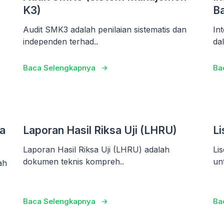
K3)
Ba
Audit SMK3 adalah penilaian sistematis dan
In
independen terhad..
da
Baca Selengkapnya
Ba
a
Laporan Hasil Riksa Uji (LHRU)
Li
Laporan Hasil Riksa Uji (LHRU) adalah
Li
dokumen teknis kompreh..
un
ah
Baca Selengkapnya
Ba