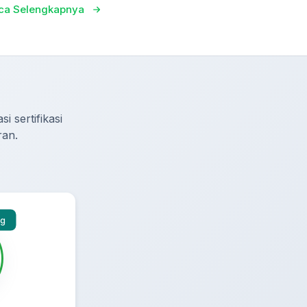
ca Selengkapnya
i sertifikasi
ran.
ng