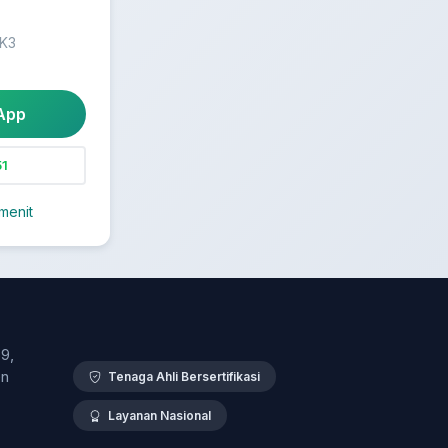
 K3
App
1
menit
9,
en
Tenaga Ahli Bersertifikasi
Layanan Nasional