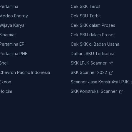
ertamina
Cek SKK Terbit
Medco Energy
Cek SBU Terbit
ijaya Karya
Cek SKK dalam Proses
Sinarmas
Cek SBU dalam Proses
ertamina EP
Cek SKK di Badan Usaha
ertamina PHE
Daftar LSBU Terlisensi
hell
SKK LPJK Scanner
hevron Pacific Indonesia
SKK Scanner 2022
Exxon
Scanner Jasa Konstruksi LPJK
Holcim
SKK Konstruksi Scanner