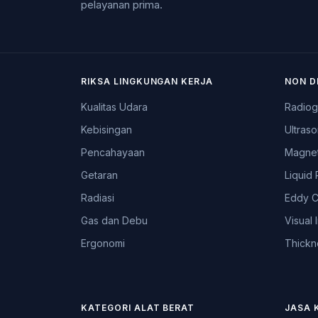
pelayanan prima.
RIKSA LINGKUNGAN KERJA
NON D
Kualitas Udara
Radiog
Kebisingan
Ultraso
Pencahayaan
Magnet
Getaran
Liquid 
Radiasi
Eddy C
Gas dan Debu
Visual 
Ergonomi
Thickn
KATEGORI ALAT BERAT
JASA 