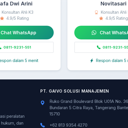
afa Dwi Arini
Novitasari
Konsultan Ahli K3
Konsultan Ahli
4.9/5 Rating
4.9/5 Rating
Chat WhatsApp
Chat Whats
0811-9231-551
0811-9231-55
espon dalam 5 menit
Respon dalam 5 
PT. GAIVO SOLUSI MANAJEMEN
Ruko Grand Boulevard Blok U01A No. 36
Bundaran 5 Citra Raya, Tangerang Bant
15710
kasi peralatan
n hukum, dan
+62 813 9354 4270