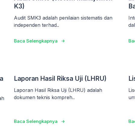
K3)
Ba
Audit SMK3 adalah penilaian sistematis dan
In
independen terhad..
da
Baca Selengkapnya
Ba
a
Laporan Hasil Riksa Uji (LHRU)
Li
Laporan Hasil Riksa Uji (LHRU) adalah
Li
dokumen teknis kompreh..
un
ah
Baca Selengkapnya
Ba