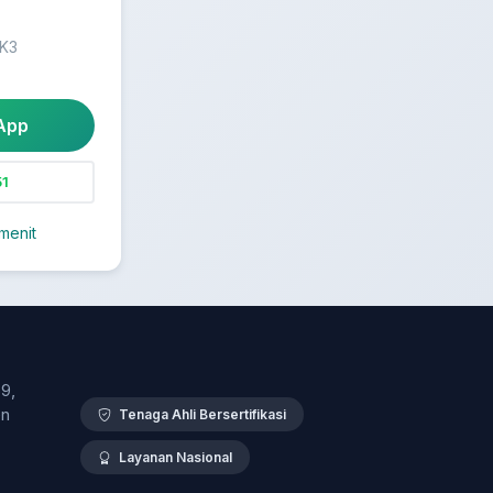
 K3
App
1
menit
9,
en
Tenaga Ahli Bersertifikasi
Layanan Nasional