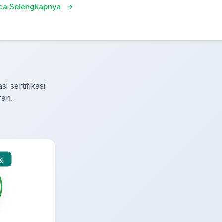
ca Selengkapnya
i sertifikasi
ran.
ng